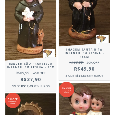
IMAGEM SANTA RITA
INFANTIL EM RESINA -
15CM
R$98,99
50
% OFF
IMAGEM SÃO FRANCISCO
INFANTIL EM RESINA - 8CM
R$49,90
R$69,99
46
% OFF
3
X DE
R$16,63
SEM JUROS
R$37,90
3
X DE
R$12,63
SEM JUROS
5% OFF
comprando 3
ou mais
5% OFF
comprando 3
ou mais