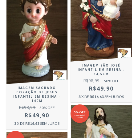
IMAGEM SÃO JOSÉ
INFANTIL EM RESINA -
14,5CM
R$98,99
50
% OFF
R$49,90
IMAGEM SAGRADO
CORAÇÃO DE JESUS
INFANTIL EM RESINA -
3
X DE
R$16,63
SEM JUROS
14CM
R$98,99
50
% OFF
5% OFF
R$49,90
comprando 3
ou mais
3
X DE
R$16,63
SEM JUROS