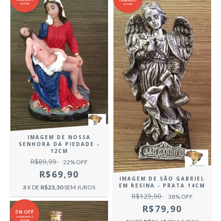
comprando 3
ou mais
ou mais
IMAGEM DE NOSSA
SENHORA DA PIEDADE -
12CM
R$89,99
22
% OFF
R$69,90
IMAGEM DE SÃO GABRIEL
EM RESINA - PRATA 14CM
3
X DE
R$23,30
SEM JUROS
R$129,90
38
% OFF
R$79,90
5% OFF
comprando 3
ou mais