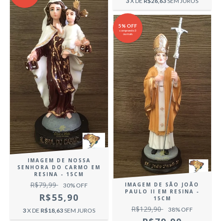
3
X DE
R$26,63
SEM JUROS
5% OFF
comprando 3
ou mais
IMAGEM DE NOSSA
SENHORA DO CARMO EM
RESINA - 15CM
R$79,99
IMAGEM DE SÃO JOÃO
30
% OFF
PAULO II EM RESINA -
R$55,90
15CM
R$129,90
38
% OFF
3
X DE
R$18,63
SEM JUROS