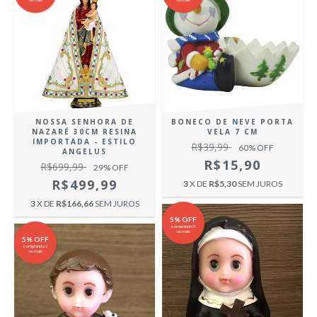
NOSSA SENHORA DE
BONECO DE NEVE PORTA
NAZARÉ 30CM RESINA
VELA 7 CM
IMPORTADA - ESTILO
R$39,99
60
% OFF
ANGELUS
R$15,90
R$699,99
29
% OFF
R$499,99
3
X DE
R$5,30
SEM JUROS
3
X DE
R$166,66
SEM JUROS
5% OFF
comprando 3
ou mais
5% OFF
comprando 3
ou mais