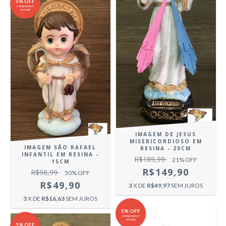
5% OFF
comprando 3
ou mais
IMAGEM DE JESUS
MISERICORDIOSO EM
IMAGEM SÃO RAFAEL
RESINA - 20CM
INFANTIL EM RESINA -
R$189,99
21
% OFF
15CM
R$149,90
R$98,99
50
% OFF
R$49,90
3
X DE
R$49,97
SEM JUROS
3
X DE
R$16,63
SEM JUROS
5% OFF
comprando 3
ou mais
5% OFF