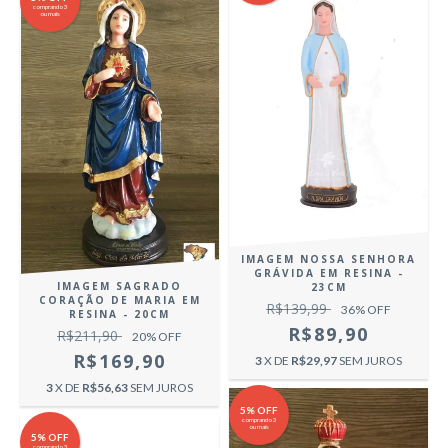
comprando 3
ou mais
IMAGEM NOSSA SENHORA
GRÁVIDA EM RESINA -
IMAGEM SAGRADO
23CM
CORAÇÃO DE MARIA EM
R$139,99
36
% OFF
RESINA - 20CM
R$89,90
R$211,90
20
% OFF
R$169,90
3
X DE
R$29,97
SEM JUROS
3
X DE
R$56,63
SEM JUROS
5% OFF
comprando 3
ou mais
5% OFF
comprando 3