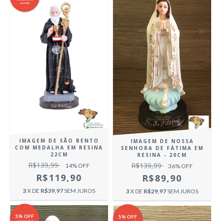
ou mais
IMAGEM DE SÃO BENTO
IMAGEM DE NOSSA
COM MEDALHA EM RESINA
SENHORA DE FÁTIMA EM
22CM
RESINA - 20CM
R$139,99
R$139,99
14
% OFF
36
% OFF
R$119,90
R$89,90
3
X DE
R$39,97
SEM JUROS
3
X DE
R$29,97
SEM JUROS
5% OFF
5% OFF
comprando 3