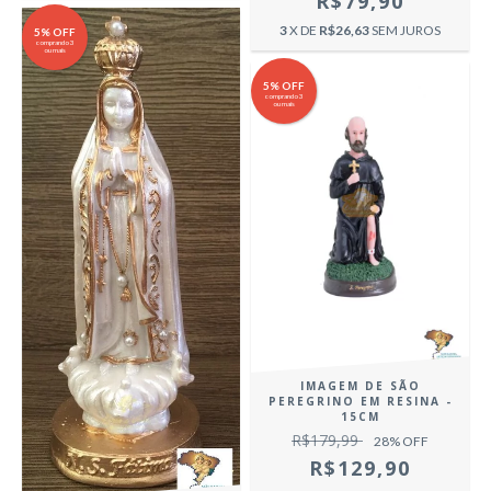
R$79,90
3
X DE
R$26,63
SEM JUROS
5% OFF
comprando 3
ou mais
5% OFF
comprando 3
ou mais
IMAGEM DE SÃO
PEREGRINO EM RESINA -
15CM
R$179,99
28
% OFF
R$129,90