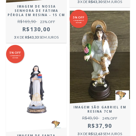
3
X DE
R$43,30
SEM JUROS
IMAGEM DE NOSSA
SENHORA DE FÁTIMA
PÉROLA EM RESINA - 15 CM
5% OFF
R$169,90
comprando 3
23
% OFF
ou mais
R$130,00
3
X DE
R$43,33
SEM JUROS
5% OFF
comprando 3
ou mais
IMAGEM SÃO GABRIEL EM
RESINA 7CM
R$49,90
24
% OFF
R$37,90
3
X DE
R$12,63
SEM JUROS
IMAGEM DE SANTA