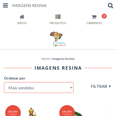
IMAGENS RESINA
0
INÍCIO
PRODUTOS
CARRINHO
Início
>
Imagens Resina
IMAGENS RESINA
Ordenar por
FILTRAR
5% OFF
5% OFF
comprando 3
comprando 3
ou mais
ou mais