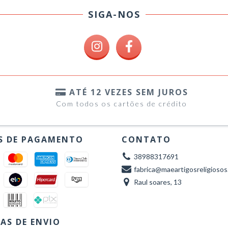
SIGA-NOS
ATÉ 12 VEZES SEM JUROS
Com todos os cartões de crédito
S DE PAGAMENTO
CONTATO
38988317691
fabrica@maeartigosreligiosos
Raul soares, 13
AS DE ENVIO