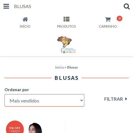
BLUSAS
0
INÍCIO
PRODUTOS
CARRINHO
Início
>
Blusas
BLUSAS
Ordenar por
FILTRAR
5% OFF
comprando 3
ou mais